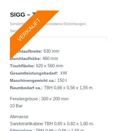
SIGG – TR70 S
VERKAUFT
Sondermaschinen
,
verschiedene Einrichtungen
,
Sandstrahlanlage
630 mm
Durchlaufbreite:
460 mm
Durchlaufhöhe:
620 x 560 mm
Tischfläche:
kW
Gesamtleistungsbedarf:
150 t
Maschinengewicht ca.:
TBH 0,66 x 0,56 x 1,55 m
Raumbedarf ca.:
Fenstergrösse : 300 x 200 mm
10 Bar
Abmasse
Sandstrahlkabine TBH 0,65 x 0,82 x 1,80 m.
Filteranlage : TBH 0,66 x 0,56 x 1,55 m.