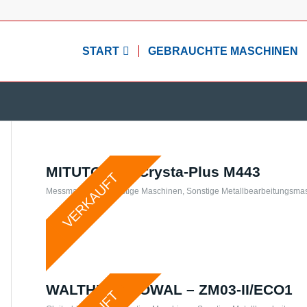
START
GEBRAUCHTE MASCHINEN
MITUTOYO – Crysta-Plus M443
VERKAUFT
Messmaschine
,
Sonstige Maschinen
,
Sonstige Metallbearbeitungsma
WALTHER TROWAL – ZM03-II/ECO1