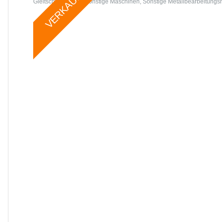
VERKAUFT
Gleitschleifanlage
,
Sonstige Maschinen
,
Sonstige Metallbearbeitung