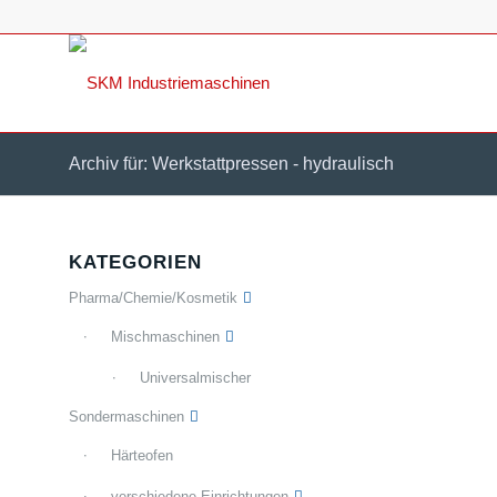
Archiv für: Werkstattpressen - hydraulisch
KATEGORIEN
Pharma/Chemie/Kosmetik
Mischmaschinen
Universalmischer
Sondermaschinen
Härteofen
verschiedene Einrichtungen