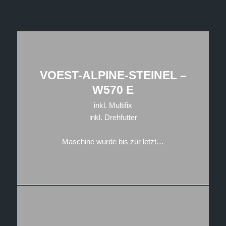
VOEST-ALPINE-STEINEL –
W570 E
inkl. Multifix
inkl. Drehfutter
Maschine wurde bis zur letzt…