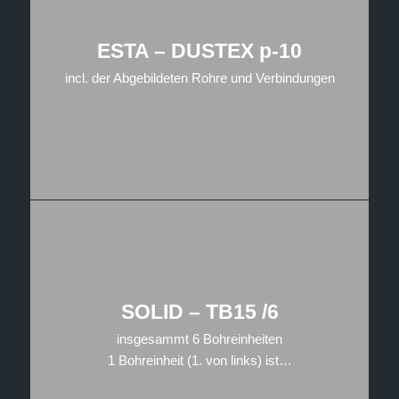
ESTA – DUSTEX p-10
incl. der Abgebildeten Rohre und Verbindungen
SOLID – TB15 /6
insgesammt 6 Bohreinheiten
1 Bohreinheit (1. von links) ist…