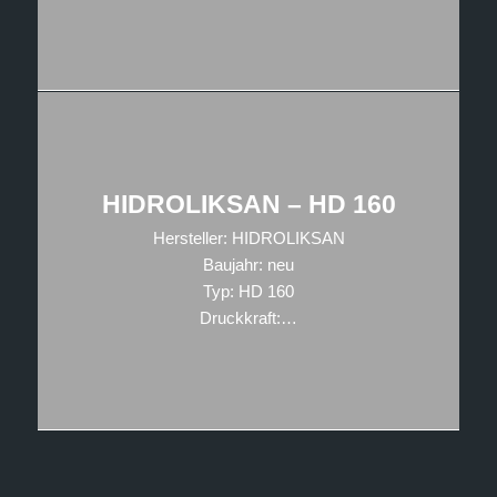
HIDROLIKSAN – HD 160
Hersteller: HIDROLIKSAN
Baujahr: neu
Typ: HD 160
Druckkraft:…