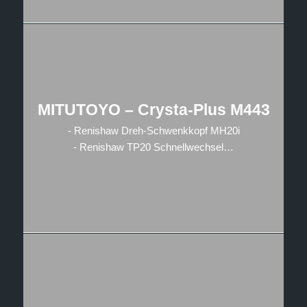
MITUTOYO – Crysta-Plus M443
- Renishaw Dreh-Schwenkkopf MH20i
- Renishaw TP20 Schnellwechsel…