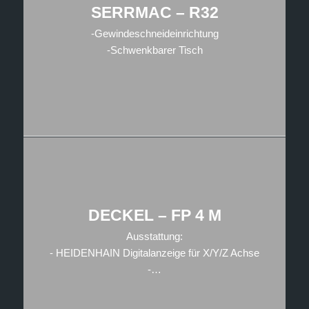
SERRMAC – R32
-Gewindeschneideinrichtung
-Schwenkbarer Tisch
DECKEL – FP 4 M
Ausstattung:
- HEIDENHAIN Digitalanzeige für X/Y/Z Achse
-…